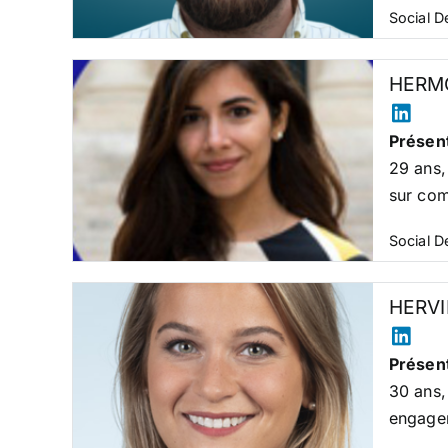
Social 
HERMO
Présent
29 ans,
sur com
Social 
HERVI
Présent
30 ans,
engagem