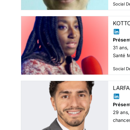
Social 
KOTTO
Présent
31 ans,
Santé M
Social 
LARFA
Présent
29 ans,
chances