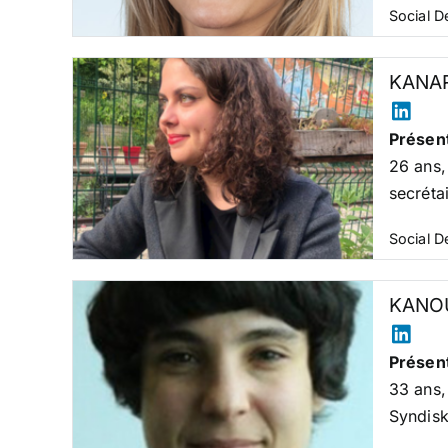
Social 
KANAR
Présent
26 ans,
secréta
Social 
KANOU
Présent
33 ans,
Syndisk