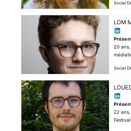
Social 
LOM M
Présent
20 ans,
médiati
Social 
LOUED
Présent
22 ans,
Festiva