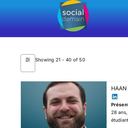
Passer
au
contenu
Showing 21 - 40 of 50
HAAN 
Présent
28 ans,
étudian