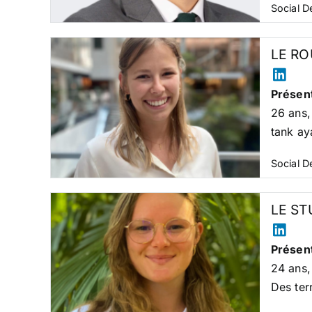
Social 
LE RO
Présent
26 ans,
tank ay
Social 
LE ST
Présent
24 ans,
Des ter