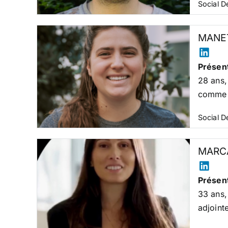
Social 
MANET
Présent
28 ans,
comme l
Social 
MARCA
Présent
33 ans,
adjoint