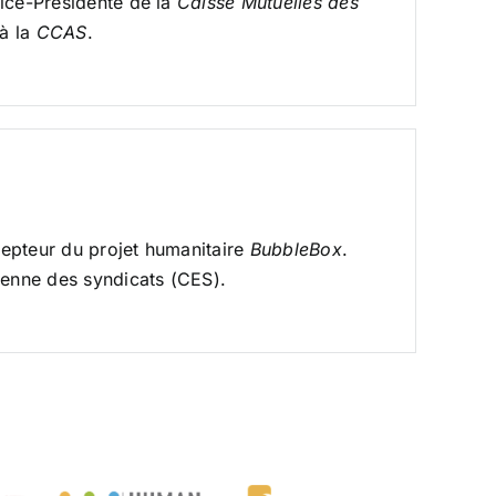
vice-Présidente de la
Caisse Mutuelles des
 à la
CCAS
.
epteur du projet humanitaire
BubbleBox
.
enne des syndicats (CES).