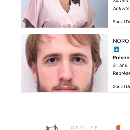
34 ans.
Activit
Social 
NORO
Présent
31 ans.
Représ
Social 