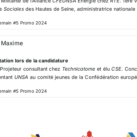
 Militante de l’Alliance
CFEUNSA
Energie chez
RTE
. 1ère 
és Sociales
des Hautes de Seine, administratrice nationale
Demain #5 Promo 2024
 Maxime
ation lors de la candidature
 Projeteur consultant chez
Technicatome
et élu
CSE
. Conc
entant
UNSA
au comité jeunes de la Confédération europé
Demain #5 Promo 2024