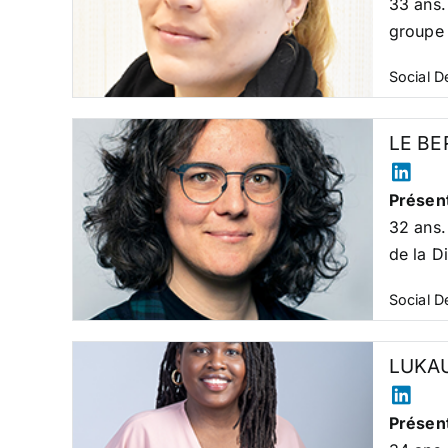
33 ans.
groupe 
Social 
LE BE
Présent
32 ans
de la D
Social 
LUKAU
Présent