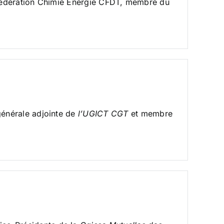
a Fédération Chimie Energie CFDT, membre du
 générale adjointe de
l’UGICT
CGT
et membre