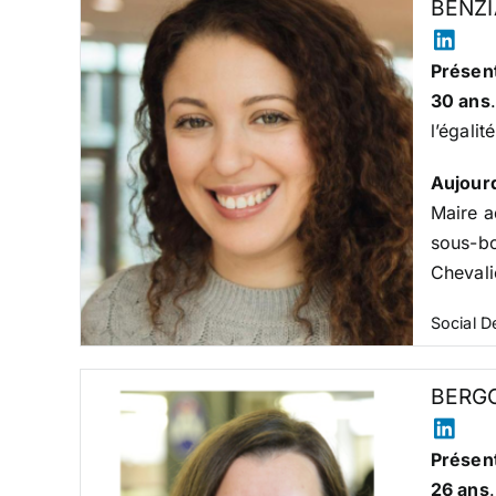
BENZI
Présent
30 ans
l’égali
Aujour
Maire a
sous-bo
Chevali
Social 
BERG
Présent
26 ans