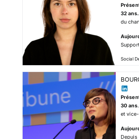
Présent
32 ans
du chan
Aujour
Support
Social 
BOUR
Présent
30 ans
et vice
Aujour
Depuis 