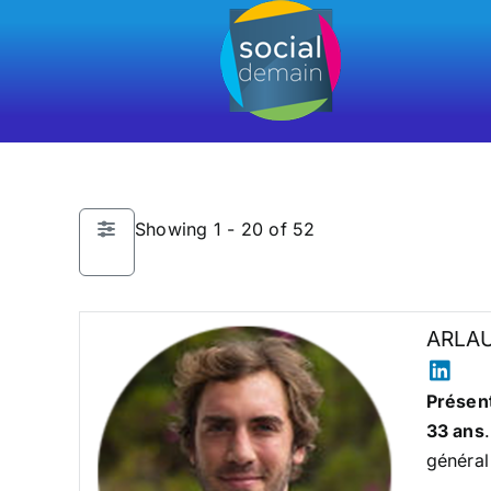
Passer
au
contenu
Showing 1 - 20 of 52
ARLAU
Présent
33 ans
général