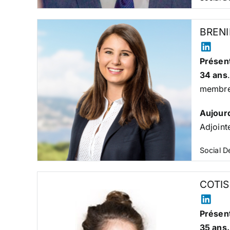
BRENI
Présent
34 ans
membre 
Aujour
Adjoint
Social 
COTIS
Présent
35 ans