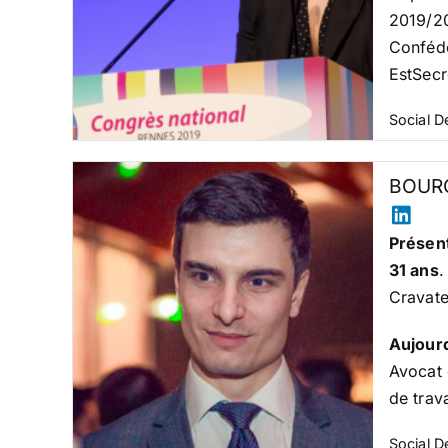
2019/20
Confédé
EstSecr
Social 
BOURG
Présent
31 ans
.
Cravate
Aujour
Avocat 
de trav
Social 