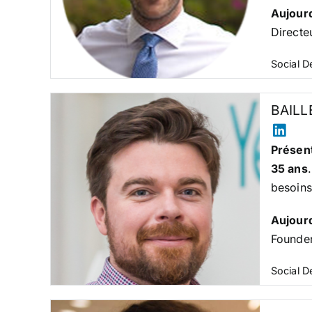
Aujour
Directe
Social 
BAILL
Présent
35 ans
besoins
Aujour
Founde
Social 